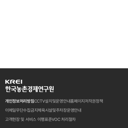
한
국
농
개인정보처리방침
CCTV설치및운영안내
홈페이지저작권정책
촌
경
이메일무단수집금지
체육시설및주차장운영안내
제
고객헌장 및 서비스 이행표준
VOC 처리절차
연
구