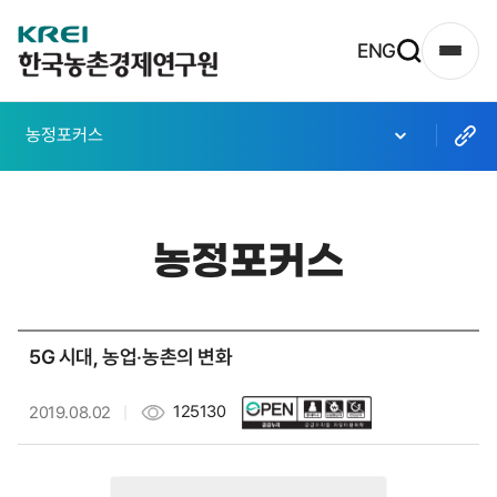
한
ENG
사
국
이
농
트
농정포커스
촌
맵
열
경
기
제
농정포커스
연
구
원
5G 시대, 농업‧농촌의 변화
로
고
125130
2019.08.02