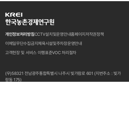
한
국
농
개인정보처리방침
CCTV설치및운영안내
홈페이지저작권정책
촌
경
이메일무단수집금지
체육시설및주차장운영안내
제
고객헌장 및 서비스 이행표준
VOC 처리절차
연
구
원
푸
(우)58321 전남광주통합특별시 나주시 빛가람로 601 (지번주소 : 빛가
터
람동 175)
대표전화 : 1833-5500(국내전용), 061-820-2000
팩스 : 061-820-2211
COPYRIGHT © 2024 KOREA RURAL ECONOMIC INSTITUTE.
ALL RIGHTS RESERVED.