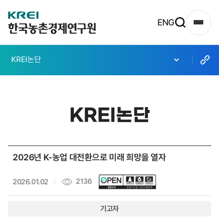
한
ENG
사
국
이
농
트
KREI논단
촌
맵
열
경
기
제
KREI논단
연
구
원
2026년 K-농업 대전환으로 미래 희망을 열자
로
고
2136
2026.01.02
기고자