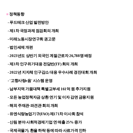
■
정책동향
- 푸드테크 산업 발전방안
- 제1차 국정과제 점검회의 개최
- 미래노동시장연구회 권고문
- 법인세제 개편
- 2023년도 상반기 외국인 계절근로자 26,788명 배정
- 제3차 인구위기대응 전담반(TF) 회의 개최
- 2022년 지자체 인구감소 대응 우수사례 경진대회 개최
- '고향사랑e음' 시스템 운영
- 남부지역 가뭄대책 특별교부세 161억 원 추가지원
- 모든 농업정책자금 상환 연기 및 이자 감면 금융지원
- 해외 주재관
·
파견관 회의 개최
- 유엔식량농업기구(FAO) 제171차 이사회 참석
- 산림 분야 사회적경제기업 연 매출 25% 증가
- 국제곡물가, 환율 하락 등에 따라 사료가격 인하