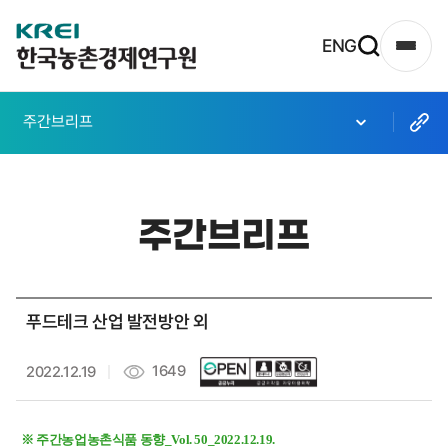
한
ENG
사
국
이
농
트
주간브리프
촌
맵
열
경
기
제
주간브리프
연
구
원
푸드테크 산업 발전방안 외
로
고
1649
2022.12.19
※ 주간농업농촌식품 동향_Vol. 50_2022.12.19.