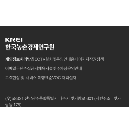
한
국
농
개인정보처리방침
CCTV설치및운영안내
홈페이지저작권정책
촌
경
이메일무단수집금지
체육시설및주차장운영안내
제
고객헌장 및 서비스 이행표준
VOC 처리절차
연
구
원
푸
(우)58321 전남광주통합특별시 나주시 빛가람로 601 (지번주소 : 빛가
터
람동 175)
대표전화 : 1833-5500(국내전용), 061-820-2000
팩스 : 061-820-2211