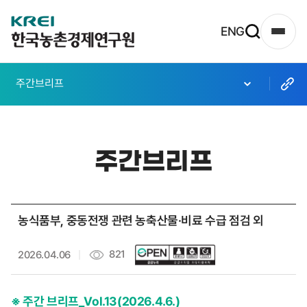
한
ENG
사
국
이
농
트
주간브리프
촌
맵
열
경
기
제
주간브리프
연
구
원
농식품부, 중동전쟁 관련 농축산물·비료 수급 점검 외
로
고
821
2026.04.06
※ 주간 브리프_Vol.13(2026.4.6.)