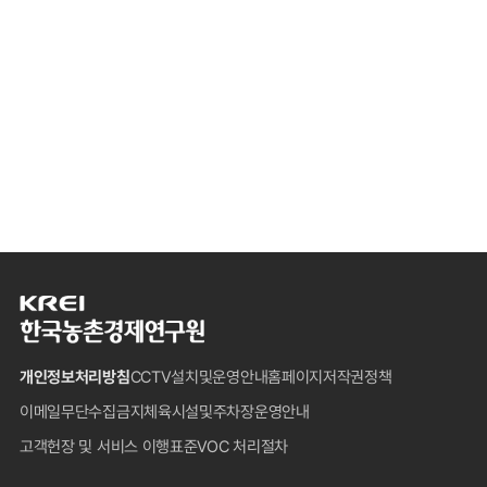
한
국
농
개인정보처리방침
CCTV설치및운영안내
홈페이지저작권정책
촌
경
이메일무단수집금지
체육시설및주차장운영안내
제
고객헌장 및 서비스 이행표준
VOC 처리절차
연
구