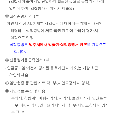
(
입찰서 제출마감일 전일까지 발급된 것으로 유효기간 내에
있어야 하며
,
입찰참가시 확인서 제출요
)
⑧
실적증명서 각
1
부
-
제안서 작성 시
,
기재한 사업실적에 대하여는 기재된 내용에
해당하는 실적증빙이 제출
·
확인
된 것에 한하여 평가 시
실적으로 인정
※
실적증빙은
발주처에서 발급한 실적증명서 원본
을 원칙으로
합니다
.
⑨
신용평가등급확인서
1
부
-
입찰공고일 이전에 평가한 유효기간 내에 있는 가장 최근
확인서 제출
⑩
일반현황 등 관련 자료 각
1
부
(
제안요청서 내 양식
)
⑪
개인정보 수집 및 이용
동의서
,
청렴계약이행서약서
,
서약서
,
보안서약서
,
인권존중
의무 이행서약서
,
연구윤리서약서 각
1
부
(
제안요청서 내 양식
등 참고
)