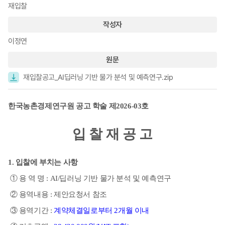
재입찰
작성자
이정연
원문
재입찰공고_AI딥러닝 기반 물가 분석 및 예측연구.zip
한국농촌경제연구원 공고 학술 제
2026-03
호
입 찰 재 공 고
1.
입찰에 부치는 사항
①
용 역 명
: AI/
딥러닝 기반 물가 분석 및 예측연구
②
용역내용
:
제안요청서 참조
③
용역기간
:
계약체결일로부터
2
개월 이내