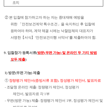
조치
②
본 입찰에 참가하고자 하는 자는 중대재해 예방을
위한
「
안전보건계약 특수조건
」
을 숙지하신 후 입찰에
응하여야 하며
,
계약 체결 시에는 낙찰업체의 대표자가
서명한
【
서식
】
‘
안전보건이행 서약서
’
를 제출하여야 함
.
9.
입찰참가 등록서류
(
방문
(
우편 가능
)
및 온라인 두 가지 방법
모두 제출
)
1)
방문
(
우편 가능
)
제출
①
정량평가 제안서
(
증빙서류 포함
),
정성평가 제안서
,
발표자료
-
조달청 온라인 제출
:
정량평가 제안서
,
정성평가
제안서
,
발표자료 각
1
부
-
우편
(
방문 가능
)
제출
:
정량평가 제안서
1
부
,
정성평가 제안서 및