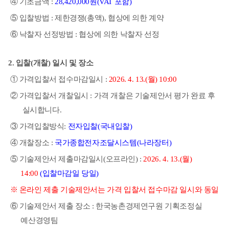
④
기초금액
:
28,420,000
원
(VAT
포함
)
⑤
입찰방법
:
제한경쟁
(
총액
),
협상에 의한 계약
⑥
낙찰자 선정방법
:
협상에 의한 낙찰자 선정
2.
입찰
(
개찰
)
일시 및 장소
①
가격입찰서 접수마감일시
:
2026. 4. 13.(
월
) 10:00
②
가격입찰서 개찰일시
:
가격 개찰은 기술제안서 평가 완료 후
실시합니다
.
③
가격입찰방식
:
전자입찰
(
국내입찰
)
④
개찰장소
:
국가종합전자조달시스템
(
나라장터
)
⑤
기술제안서 제출마감일시
(
오프라인
) :
2026. 4. 13.(
월
)
14:00
(
입찰마감일 당일
)
※
온라인 제출 기술제안서는 가격 입찰서 접수마감 일시와 동일
⑥
기술제안서 제출 장소
:
한국농촌경제연구원 기획조정실
예산경영팀