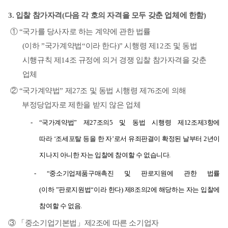
3.
입찰 참가자격
(
다음 각 호의 자격을 모두 갖춘 업체에 한함
)
①
“
국가를 당사자로 하는 계약에 관한 법률
(
이하
”
국가계약법
“
이라 한다
)”
시행령
제
12
조 및 동법
시행규칙 제
14
조 규정에 의거 경쟁 입찰 참가자격을 갖춘
업체
②
“
국가계약법
”
제
27
조 및 동법 시행령 제
76
조에 의해
부정당업자로
제한을 받지 않은 업체
- “
국가계약법
”
제
27
조의
5
및 동법 시행령 제
12
조제
3
항에
따라
‘
조세포탈 등을 한 자
’
로서 유죄판결이 확정된 날부터
2
년이
지나지 아니한 자는 입찰에 참여할 수 없습니다
.
- “
중소기업제품구매촉진 및 판로지원에 관한 법률
(
이하
”
판로지원법
“
이라 한다
)
제
8
조의
2
에 해당하는 자는 입찰에
참여할 수 없음
.
③
「
중소기업기본법
」
제
2
조에 따른 소기업자