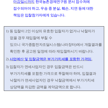
마감일시까지
한국농촌경제연구원 문서 접수처에
접수되어야 하고
,
우송 중 분실
,
훼손
,
지연 등에 대한
책임은 입찰참가자에게 있습니다
.
1)
동 입찰이
2
인 이상의 유효한 입찰자가 없거나 낙찰자가
없을 경우 재입찰에 부칠 수
있으니
국가종합전자조달시스템
(
나라장터
)
에서 개찰결과를
확인한 후 공고된 일정에 따라 재입찰하시기 바랍니다
.
2)
사업예산 및 입찰금액은 부가가치세를 포함한 가격임
.
3)
입찰자가 면세사업자인 경우 입찰금액은 반드시
부가가치세를 포함한 가격으로 투찰해야 하며
,
입찰결과
낙찰자가 면세사업자인 경우 낙찰금액에서 부가가치세
상당액을 차감한 금액을
계약금액으로 합니다
.