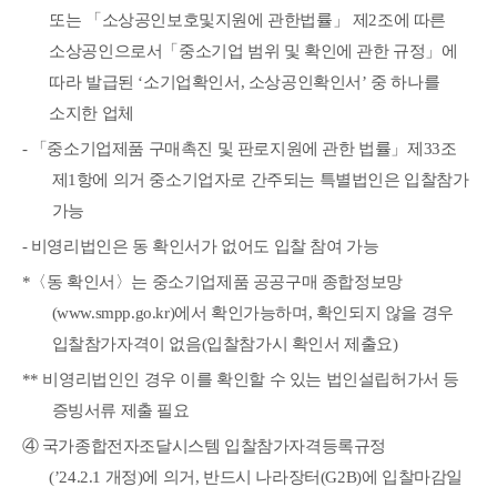
또는
「
소상공인보호및지원에 관한법률
」
제
2
조에 따른
소상공인으로서
「
중소기업 범위 및 확인에 관한 규정
」
에
따라 발급된
‘
소기업확인서
,
소상공인확인서
’
중 하나를
소지한 업체
-
「
중소기업제품 구매촉진 및 판로지원에 관한 법률
」
제
33
조
제
1
항에 의거 중소기업자로 간주되는 특별법인은 입찰참가
가능
-
비영리법인은 동 확인서가 없어도 입찰 참여 가능
*
〈
동 확인서
〉
는 중소기업제품 공공구매 종합정보망
(www.smpp.go.kr)
에서 확인가능하며
,
확인되지 않을 경우
입찰참가자격이 없음
(
입찰참가시 확인서 제출요
)
**
비영리법인인 경우 이를 확인할 수 있는 법인설립허가서 등
증빙서류 제출 필요
④
국가종합전자조달시스템 입찰참가자격등록규정
(’24.2.1
개정
)
에 의거
,
반드시 나라장터
(G2B)
에 입찰마감일