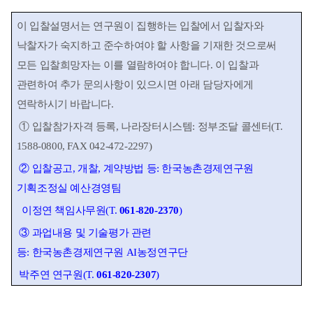
이 입찰설명서는 연구원이 집행하는 입찰에서 입찰자와
낙찰자가 숙지하고 준수하여야 할 사항을
기재한 것으로써
모든 입찰희망자는 이를 열람하여야 합니다
.
이 입찰과
관련하여 추가 문의사항이 있으시면 아래 담당자에게
연락하시기 바랍니다
.
①
입찰참가자격 등록
,
나라장터시스템
:
정부조달 콜센터
(T.
1588-0800, FAX 042-472-2297)
②
입찰공고
,
개찰
,
계약방법 등
:
한국농촌경제연구원
기획조정실 예산경영팀
이정연
책임사무원
(T.
061-820-2370
)
③
과업내용 및 기술평가 관련
등
:
한국농촌경제연구원
AI
농정연구단
박주연 연구원
(T.
061-820-2307
)