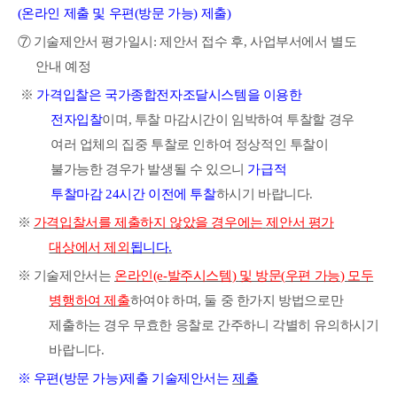
(
온라인 제출 및 우편
(
방문 가능
)
제출
)
⑦
기술제안서 평가일시
:
제안서 접수 후
,
사업부서에서 별도
안내 예정
※
가격
입찰은 국가종합전자조달시스템을 이용한
전자입찰
이며
,
투찰 마감시간이 임박하여 투찰할
경우
여러 업체의 집중 투찰로 인하여 정상적인 투찰이
불가능한 경우가 발생될 수 있으니
가급적
투찰마감
24
시간 이전에 투찰
하시기 바랍니다
.
※
가격입찰서를 제출하지 않았을 경우에는
제안서 평가
대상에서 제외
됩니다
.
※
기술제안서는
온라인
(e-
발주시스템
)
및 방문
(
우편 가능
)
모두
병행하여 제출
하여야 하며
,
둘 중 한가지 방법으로만
제출하는 경우 무효한 응찰로 간주하니 각별히 유의하시기
바랍니다
.
※
우편
(
방문 가능
)
제출 기술제안서는
제출