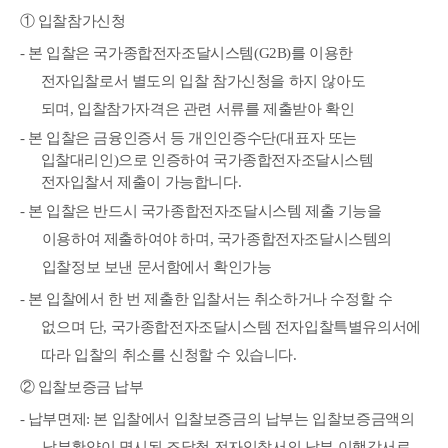
①
입찰참가신청
-
본 입찰은 국가종합전자조달시스템
(G2B)
를 이용한
전자입찰로서 별도의 입찰 참가신청을
하지 않아도
되며
,
입찰참가자격은 관련 서류를 제출받아 확인
-
본 입찰은
금융인증서 등 개인인증수단
(
대표자 또는
입찰대리인
)
으로 인증하여 국가종합전자조달시스템
전자입찰서 제출이 가능합니다
.
-
본 입찰은 반드시 국가종합전자조달시스템 제출 기능을
이용하여 제출하여야 하며
,
국가종합전자조달시스템의
입찰정보 보낸 문서함에서 확인가능
-
본 입찰에서 한 번 제출한 입찰서는 취소하거나 수정할 수
없으며 단
,
국가종합전자조달
시스템 전자입찰특별유의서에
따라 입찰의 취소를 신청할 수 있습니다
.
②
입찰보증금 납부
-
납부면제
:
본 입찰에서 입찰보증금의 납부는 입찰보증금액의
납부확약이 명시된 조달청
전자입찰서의 납부 이행각서로