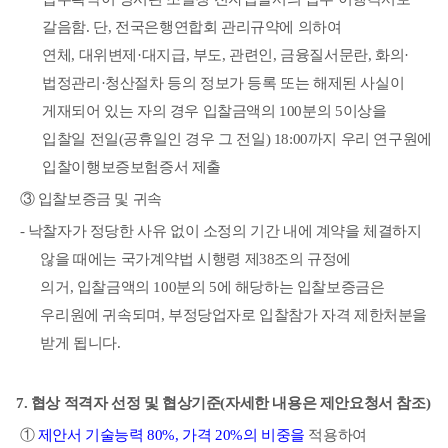
갈음함
.
단
,
전국은행연합회 관리규약에 의하여
연체
,
대위
변제
·
대지급
,
부도
,
관련인
,
금융질서문란
,
화의
·
법정관리
·
청산
절차 등의 정보가 등록 또는
해제된 사실이
게재되어 있는 자의 경우 입찰금액의
100
분의
5
이상을
입찰일 전일
(
공휴일인 경우 그 전일
) 18:00
까지 우리 연구원에
입찰이행보증보험증서 제출
③
입찰보증금 및 귀속
-
낙찰자가 정당한 사유 없이 소정의 기간 내에 계약을 체결하지
않을 때에는 국가계약법
시행령 제
38
조의 규정에
의거
,
입찰금액의
100
분의
5
에 해당하는 입찰보증금은
우리원에
귀속되며
,
부정당업자로 입찰참가 자격 제한처분을
받게 됩니다
.
7.
협상 적격자 선정 및 협상기준
(
자세한 내용은 제안요청서 참조
)
①
제안서 기술능력
80%,
가격
20%
의 비중을
적용하여