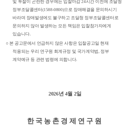
및 투찰이 곤란한 경우에는 입찰마감
24
시간 이전에 조달청
정부조달콜센터
(1588-0800)
으로 장애해결을 문의하시기
바라며 장애발생에도 불구하고 조달청 정부조달콜센터로
문의하지 않아 발생하는 모든 책임은 입찰참가자에게
있습니다
.
○
본
공고문에서 언급하지 않은 사항은 입찰공고일 현재
적용되는 우리 연구원 회계규정 및 국
가계약법
,
정부
계약예규 등 관련 법령에 의합니다
.
2026
년
4
월
2
일
한 국 농 촌 경 제 연 구 원