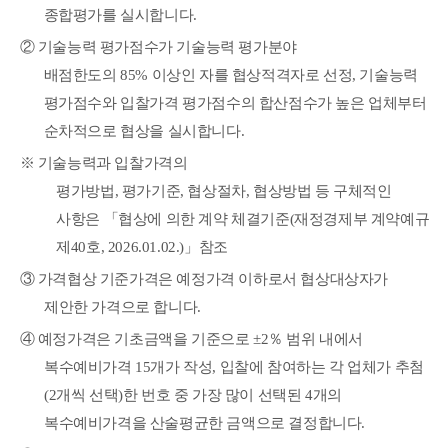
종합평가를 실시합니다
.
②
기술능력 평가점수가
기술능력 평가분야
배점한도의
85%
이상인 자를 협상적격자로 선정
,
기술능력
평가점수와 입찰가격 평가점수의 합산점수가 높은 업체부터
순차적으로 협상을 실시합니다
.
※
기술능력과 입찰가격의
평가방법
,
평가기준
,
협상절차
,
협상방법 등 구체적인
사항은
「
협상에
의한 계약 체결기준
(
재정경제부 계약예규
제
40
호
, 2026.01.02.)
」
참조
③
가격협상 기준가격은 예정가격 이하로서 협상대상자가
제안한 가격으로 합니다
.
④
예정가격은 기초금액을 기준으로
±2
％
범위 내에서
복수예비가격
15
개가 작성
,
입찰에 참여
하는 각 업체가 추첨
(2
개씩 선택
)
한 번호 중 가장 많이 선택된
4
개의
복수예비가격을 산술평균한 금액으로 결정합니다
.