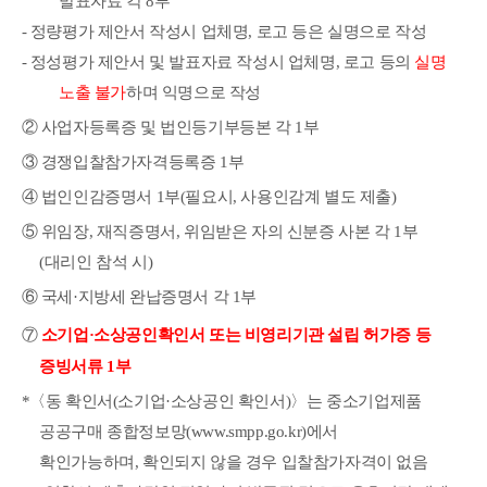
발표자료 각
8
부
-
정량평가 제안서 작성시 업체명
,
로고 등은 실명으로 작성
-
정성평가 제안서
및 발표자료 작성시 업체명
,
로고 등의
실명
노출 불가
하며 익명으로 작성
②
사업자등록증 및 법인등기부등본 각
1
부
③
경쟁입찰참가자격등록증
1
부
④
법인인감증명서
1
부
(
필요시
,
사용인감계 별도 제출
)
⑤
위임장
,
재직증명서
,
위임받은 자의 신분증 사본 각
1
부
(
대리인 참석 시
)
⑥
국세
·
지방세 완납증명서 각
1
부
⑦
소기업
·
소상공인확인서 또는 비영리기관 설립 허가증 등
증빙서류
1
부
*
〈
동 확인서
(
소기업
·
소상공인 확인서
)
〉
는 중소기업제품
공공구매 종합정보망
(www.smpp.go.kr)
에서
확인가능하며
,
확인되지 않을 경우 입찰참가자격이 없음