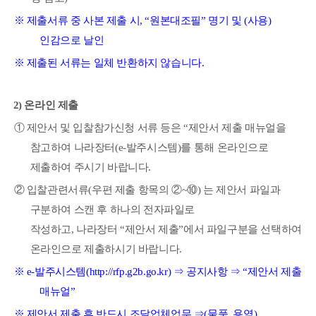
※
제출서류 중 사본 제출 시
, “
원본대조필
”
명기 및
(
사용
)
인감으로 날인
※
제출된 서류는 일체 반환하지 않습니다
.
2)
온라인 제출
①
제안서 및 입찰참가신청 서류 등은
“
제안서 제출 매뉴얼을
참고하여 나라장터
(e-
발주시스템
)
를
통해 온라인으로
제출하여 주시기 바랍니다
.
②
입찰관련서류
(
우편 제출 항목의
②
~
⑩
)
는 제안서 파일과
구분하여 스캔 후 하나의 전자파일로
작성하고
,
나라장터
“
제안서 제출
”
에서 파일구분을 선택하여
온라인으로 제출하시기 바랍니다
.
※
e-
발주시스템
(http://rfp.g2b.go.kr)
⇒
공지사항
⇒
“
제안서 제출
매뉴얼
”
※
제안서 제출 후 반드시 조달업체업무
⇒
(
물품
,
용역
)