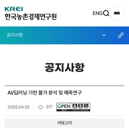
한
ENG
사
국
이
농
트
공지사항
촌
맵
열
경
기
제
공지사항
연
구
원
AI/딥러닝 기반 물가 분석 및 예측연구
로
고
317
2026.04.02
카테고리