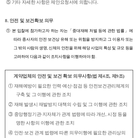
⑤
기타 자세한 사항은 제안요청서에 의합니다
.
8.
안전 및 보건확보 의무
①
본 입찰에 참가하고자 하는 자는
「
중대재해 처벌 등에 관한 법률
」
에
따라 종사자의 안전
·
보건상 유해 또는 위험을 방지하고 그 이용자 또는
그 밖의 사람의 생명
,
신체의 안전을 위해 해당 사업의 특성 및 규모 등을
고려하여 다음과 같이 조치사항을 이행하여야 함
.
­
계약업체의 안전 및 보건 확보 의무사항
(
법 제
4
조
,
제
9
조
) ­
①
재해예방이 필요한 인력
·
예산
·
점검 등 안전보건관리체계의
구축 및 그 이행에 관한 조치
②
재해 발생시 재발방지 대책의 수립 및 그 이행에 관한 조치
③
중앙행정기관
·
지자체가 관계 법령에 따라 개선
,
시정 등을
명한 사항의 이행에 관한 조치
④
안전
·
보건 관계 법령에 따른 의무이행에 필요한 관리상의