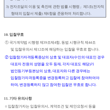
3)
전자조달의 이용 및 촉진에 관한 법률 시행령
」
제
5
조
(
전자적
형태의 입찰서 제출
)
제
6
항을 준용하여 처리합니다
.
10.
입찰무효
①
국가계약법 시행령 제
39
조제
4
항
,
동
법 시행규칙 제
44
조
및
입찰유의서 제
12
조
에 해당하는 입찰을
무효로 합니다
.
②
입찰참가자격등록증상의 상호 및 대표자
(
수인의 대표인 경우
대표자 전원의 성명을 모두
등재
,
각자 대표도 해당
)
가
법인등기부등본상의 상호
,
대표자와 다른 경우에는
입찰참가자격등록증을
변경등록하고 입찰에 참여하여야
하며
,
변경등록하지 않고 참여한 입찰은 무효로 합니다
.
11.
기타 유의사항
○
입찰참가자는 입찰유의서
,
계약조건 및 제안요청서 등을