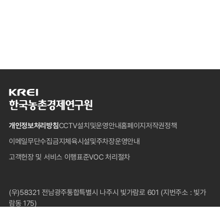
한
국
농
개인정보처리방침
CCTV설치및운영안내
홈페이지저작권정책
촌
경
이메일무단수집금지
체육시설및주차장운영안내
제
고객헌장 및 서비스 이행표준
VOC 처리절차
연
구
원
푸
(우)58321 전남광주통합특별시 나주시 빛가람로 601 (지번주소 : 빛가
터
람동 175)
대표전화 : 1833-5500(국내전용), 061-820-2000