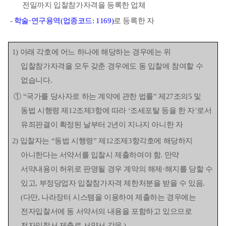
전일까지 입찰참가자격을 등록한 업체
-
학술
·
연구용역
(
업종코드
: 1169)
로 등록한 자
1)
아래 각호에 어느 하나에 해당하는 경우에는 위
입찰참가자격을 모두 갖춘 경우에도 동 입찰에
참여할 수
없습니다
.
①
“
국가를 당사자로 하는 계약에 관한 법률
”
제
27
조의
5
및
동법 시행령 제
12
조제
3
항에 따라
‘
조세포탈 등을 한 자
’
로서
유죄판결이 확정된 날부터
2
년이 지나지 아니한 자
2)
입찰자는
“
동법 시행령
”
제
12
조제
3
항각호에 해당하지
아니한다는 서약서를 입찰시 제출하여야
함
.
만약
서약내용이 허위로 판명될 경우 계약의 해제
·
해지를 당할 수
있고
,
부정당업자 입찰
참가자격 제한처분을 받을 수 있음
.
(
다만
,
나라장터 시스템을 이용하여 제출하는 경우에는
전자입찰서에 동 서약서의 내용을 포함하고 있으므로
전자입찰서 제출로 서약서 갈음
.)