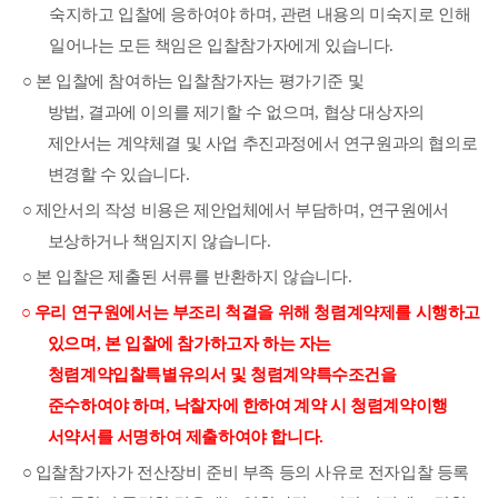
숙지하고 입찰에 응하여야 하
며
,
관련 내용의 미숙지로 인해
일어나는 모든 책임은 입찰참가자에게 있습니다
.
○
본 입찰에 참여하는
입찰참가자는 평가기준 및
방법
,
결과에
이
의를
제기할 수 없으며
,
협상
대상자의
제안서는
계약체결 및 사업 추진과정에서
연구원
과의 협의로
변경할 수 있습니다
.
○
제안서의 작성 비용은 제안업체에서 부담하며
,
연구원에서
보상하거나 책임지지 않습니다
.
○
본 입찰은 제출된 서류를 반환하지 않습니다
.
○
우리 연구원에서는 부조리 척결을 위해 청렴계약제를 시행하고
있으며
,
본 입찰에 참가
하고자
하는 자는
청렴계약입찰특별유의서 및 청렴계약특수조건을
준수하여야 하며
,
낙찰자에 한하여
계약 시 청렴계약이행
서약서를 서명하여 제출하여야 합니다
.
○
입찰참가자가 전산장비 준비 부족 등의 사유로 전자입찰 등록