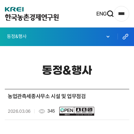
한
ENG
사
국
이
농
트
동정&행사
촌
맵
열
경
기
제
동정&행사
연
구
원
농업관측세종사무소 시설 및 업무점검
로
고
345
2026.03.06