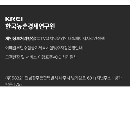
한
국
농
개인정보처리방침
CCTV설치및운영안내
홈페이지저작권정책
촌
경
이메일무단수집금지
체육시설및주차장운영안내
제
고객헌장 및 서비스 이행표준
VOC 처리절차
연
구
원
푸
(우)58321 전남광주통합특별시 나주시 빛가람로 601 (지번주소 : 빛가
터
람동 175)
대표전화 : 1833-5500(국내전용), 061-820-2000
팩스 : 061-820-2211
COPYRIGHT © 2024 KOREA RURAL ECONOMIC INSTITUTE.
ALL RIGHTS RESERVED.