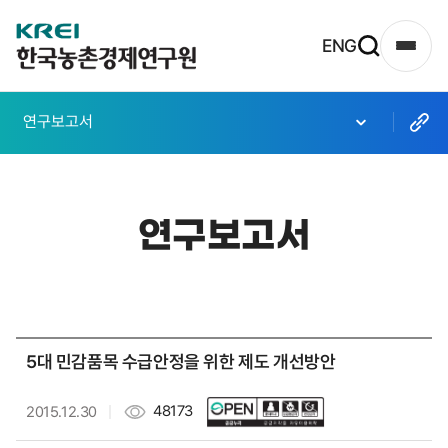
한
ENG
사
국
이
농
트
연구보고서
촌
맵
열
경
기
제
연구보고서
연
구
원
로
5대 민감품목 수급안정을 위한 제도 개선방안
고
48173
2015.12.30