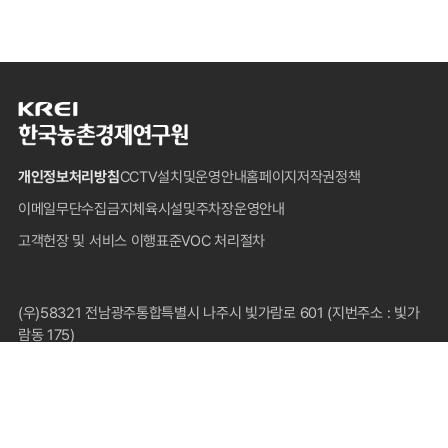
한
국
농
개인정보처리방침
CCTV설치및운영안내
홈페이지저작권정책
촌
경
이메일무단수집금지
체육시설및주차장운영안내
제
고객헌장 및 서비스 이행표준
VOC 처리절차
연
구
원
푸
(우)58321 전남광주통합특별시 나주시 빛가람로 601 (지번주소 : 빛가
터
람동 175)
대표전화 : 1833-5500(국내전용), 061-820-2000
팩스 : 061-820-2211
COPYRIGHT © 2024 KOREA RURAL ECONOMIC INSTITUTE.
ALL RIGHTS RESERVED.