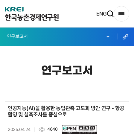
한
ENG
사
국
이
농
트
연구보고서
촌
맵
열
경
기
제
연구보고서
연
구
원
로
인공지능(AI)을 활용한 농업관측 고도화 방안 연구 - 항공
고
촬영 및 실측조사를 중심으로
4640
2025.04.24