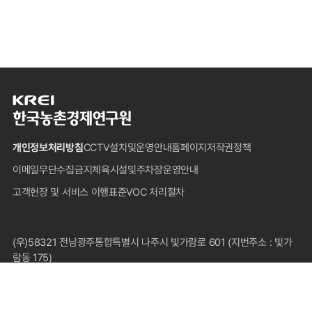
한
국
농
개인정보처리방침
CCTV설치및운영안내
홈페이지저작권정책
촌
경
이메일무단수집금지
체육시설및주차장운영안내
제
고객헌장 및 서비스 이행표준
VOC 처리절차
연
구
원
푸
(우)58321 전남광주통합특별시 나주시 빛가람로 601 (지번주소 : 빛가
터
람동 175)
대표전화 : 1833-5500(국내전용), 061-820-2000
팩스 : 061-820-2211