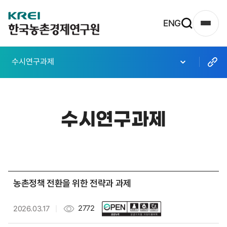
한
ENG
사
국
이
농
트
수시연구과제
촌
맵
열
경
기
제
수시연구과제
연
구
원
로
농촌정책 전환을 위한 전략과 과제
고
2772
2026.03.17