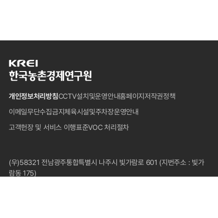
한
국
농
개인정보처리방침
CCTV설치및운영안내
홈페이지저작권정책
촌
경
이메일무단수집금지
체육시설및주차장운영안내
제
고객헌장 및 서비스 이행표준
VOC 처리절차
연
구
원
푸
(우)58321 전남광주통합특별시 나주시 빛가람로 601 (지번주소 : 빛가
터
람동 175)
대표전화 : 1833-5500(국내전용), 061-820-2000
팩스 : 061-820-2211
COPYRIGHT © 2024 KOREA RURAL ECONOMIC INSTITUTE.