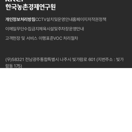
한
국
농
개인정보처리방침
CCTV설치및운영안내
홈페이지저작권정책
촌
경
이메일무단수집금지
체육시설및주차장운영안내
제
고객헌장 및 서비스 이행표준
VOC 처리절차
연
구
원
푸
(우)58321 전남광주통합특별시 나주시 빛가람로 601 (지번주소 : 빛가
터
람동 175)
대표전화 : 1833-5500(국내전용), 061-820-2000
팩스 : 061-820-2211
COPYRIGHT © 2024 KOREA RURAL ECONOMIC INSTITUTE.
ALL RIGHTS RESERVED.
FAMILY SITE