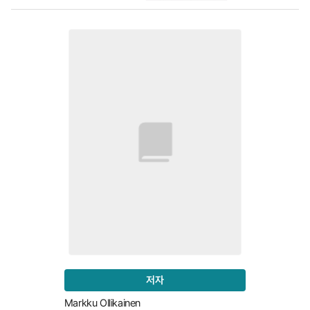
저자
Markku Ollikainen