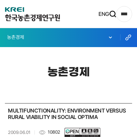
한
ENG
사
국
이
농
트
농촌경제
촌
맵
열
경
기
제
농촌경제
연
구
원
로
MULTIFUNCTIONALITY: ENVIRONMENT VERSUS
고
RURAL VIABILITY IN SOCIAL OPTIMA
10802
2009.06.01