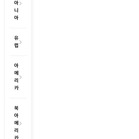
아
니
아
유
럽
아
메
리
카
북
아
메
리
카