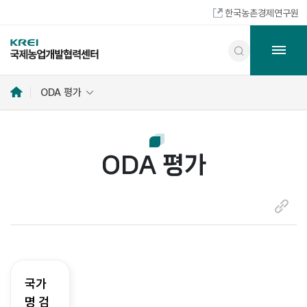
한국농촌경제연구원
홈
ODA 평가
으
로
ODA 평가
링
크
복
사
국가
명 검