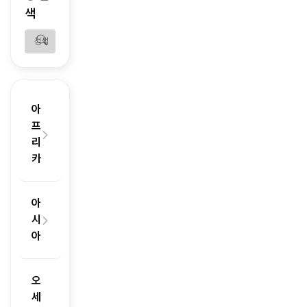
색
검색어
아
프
리
카
아
시
아
오
세