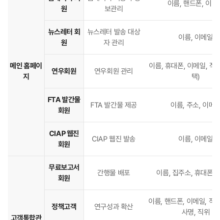
이름, 핸드폰, 이메
국
원
보관리
농
촌
뉴스레터 회
뉴스레터 발송 대상
이름, 이메일
경
원
자 관리
제
연
메인 홈페이
이름, 휴대폰, 이메일, 직
연우회원
연우회원 관리
구
지
택)
원
개
FTA 발간물
FTA 발간물 제공
이름, 주소, 이메
인
회원
정
보
CIAP 웹진
파
CIAP 웹진 발송
이름, 이메일
회원
일
현
무료보고서
황
간행물 배포
이름, 집주소, 휴대폰,
회원
이름, 핸드폰, 이메일, 직
정책고객
연구성과 확산
사명, 직위
고객통합관