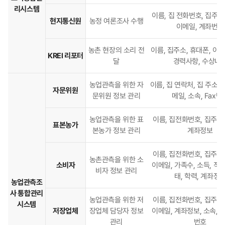
리시스템
이름, 집 전화번호, 집주소
현지통신원
농정 여론조사 수행
이메일, 계좌번호
농촌 현장의 소리 전
이름, 집주소, 휴대폰, 이메
KREI 리포터
달
경력사항, 수상내
농업관측을 위한 자
이름, 집 연락처, 집 주소, 
자문위원
문위원 정보 관리
메일, 소속, Fax번
농업관측을 위한 표
이름, 집전화번호, 집주소,
표본농가
본농가 정보 관리
계좌정보
이름, 집전화번호, 집주소,
농촌관측을 위한 소
소비자
이메일, 가족수, 소득, 직
비자 정보 관리
태, 학력, 계좌정
농업관측조
사 통합관리
농업관측을 위한 저
이름, 집전화번호, 집주소,
시스템
저장업체
장업체 담당자 정보
이메일, 계좌정보, 소속, 
관리
번호