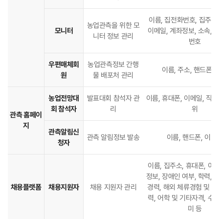
이름, 집전화번호, 집주소,
농업관측을 위한 모
모니터
이메일, 계좌정보, 소속, 
니터 정보 관리
번호
우편매체회
농업관측정보 간행
이름, 주소, 핸드폰, 
원
물 배포처 관리
농업전망대
발표대회 참석자 관
이름, 휴대폰, 이메일, 직업,
회 참석자
리
위
관측 홈페이
지
관측알림신
관측 알림정보 발송
이름, 핸드폰, 이메
청자
이름, 집주소, 휴대폰, 이
정보, 장애인 여부, 학력, 성
채용플랫폼
채용지원자
채용 지원자 관리
경력, 해외 체류경험 및 
력, 어학 및 기타자격, 수
미 등