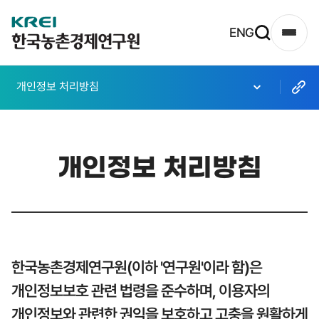
한
ENG
사
국
이
농
트
개인정보 처리방침
촌
맵
열
경
기
제
개인정보 처리방침
연
구
원
로
고
한국농촌경제연구원(이하 '연구원'이라 함)은
개인정보보호 관련 법령을 준수하며, 이용자의
개인정보와 관련한 권익을 보호하고 고충을 원활하게