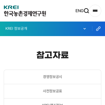
한
ENG
사
국
이
농
트
KREI 정보공개
촌
맵
열
경
기
제
참고자료
연
구
원
경영정보공시
로
고
사전정보공표