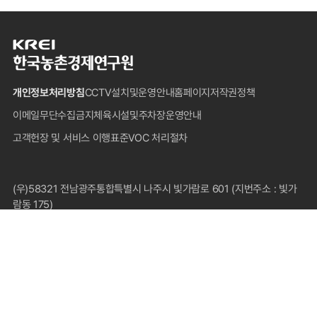
한
국
농
개인정보처리방침
CCTV설치및운영안내
홈페이지저작권정책
촌
경
이메일무단수집금지
체육시설및주차장운영안내
제
고객헌장 및 서비스 이행표준
VOC 처리절차
연
구
원
푸
(우)58321 전남광주통합특별시 나주시 빛가람로 601 (지번주소 : 빛가
터
람동 175)
대표전화 : 1833-5500(국내전용), 061-820-2000
팩스 : 061-820-2211
COPYRIGHT © 2024 KOREA RURAL ECONOMIC INSTITUTE.
ALL RIGHTS RESERVED.