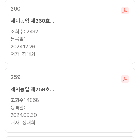
260
파
세계농업 제260호 (2024년 겨울호)
일
다
조회수:
2432
운
등록일:
로
2024.12.26
드
저자:
정대희
259
파
세계농업 제259호 (2024년 가을호)
일
다
조회수:
4068
운
등록일:
로
2024.09.30
드
저자:
정대희