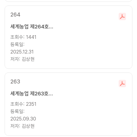
264
파
세계농업 제264호 (2025년 겨울호)
일
다
조회수:
1441
운
등록일:
로
2025.12.31
드
저자:
김상현
263
파
세계농업 제263호 (2025년 가을호)
일
다
조회수:
2351
운
등록일:
로
2025.09.30
드
저자:
김상현