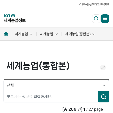
한국농촌경제연구원
홈
세계농업
세계농업
세계농업(통합본)
으
로
세계농업(통합본)
링
크
복
검
사
색
분
류
검
[총
266
건]
1
/
27
page
색