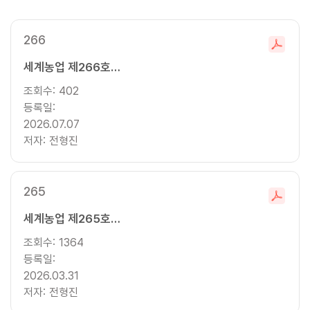
창
266
파
세계농업 제266호 (2026년 여름호)
일
다
조회수:
402
운
등록일:
로
2026.07.07
드
저자:
전형진
265
파
세계농업 제265호 (2026년 봄호)
일
다
조회수:
1364
운
등록일:
로
2026.03.31
드
저자:
전형진