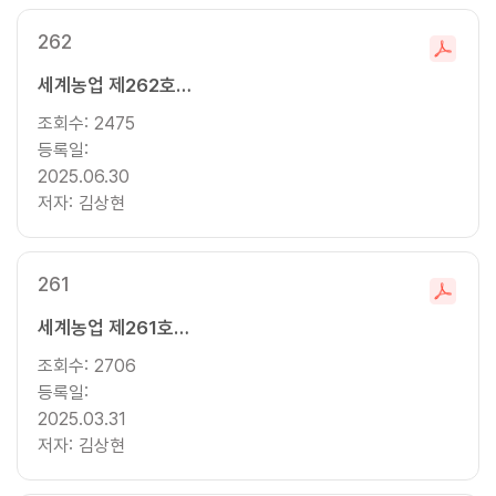
262
파
세계농업 제262호 (2025년 여름호)
일
다
조회수:
2475
운
등록일:
로
2025.06.30
드
저자:
김상현
261
파
세계농업 제261호 (2025년 봄호)
일
다
조회수:
2706
운
등록일:
로
2025.03.31
드
저자:
김상현