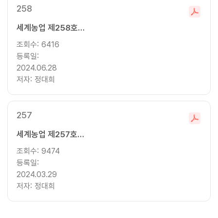
258
파
세계농업 제258호 (2024년 여름호)
일
다
조회수:
6416
운
등록일:
로
2024.06.28
드
저자:
정대희
257
파
세계농업 제257호 (2024년 봄호)
일
다
조회수:
9474
운
등록일:
로
로
2024.03.29
지
로
드
저자:
이
정대희
지
페
이
째
페