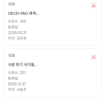
109
파
OECD-FAO 세계농업전망 2025-2034: 농식품 동향과 전망
일
다
조회수:
105
운
등록일:
로
2026.03.31
드
저자:
김두휘
108
파
식량 위기 국가들의 현주소 및 전망
일
다
조회수:
231
운
등록일:
로
로
2025.12.31
지
로
드
저자:
이
서동주
지
페
이
째
페