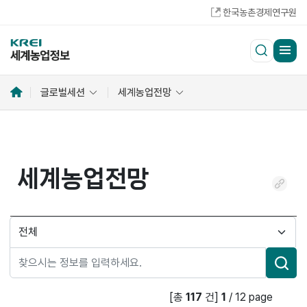
한국농촌경제연구원
홈
글로벌세션
세계농업전망
으
로
세계농업전망
링
크
복
검
사
색
분
류
검
[총
117
건]
1
/
12
page
색