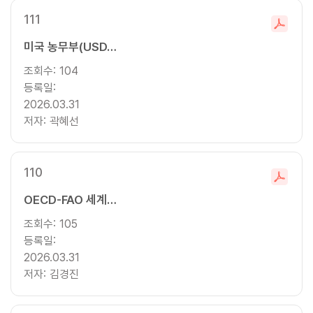
111
파
미국 농무부(USDA) 농업 전망 2035: 농가소득 및 무역 전망
일
다
조회수:
104
운
등록일:
로
2026.03.31
드
저자:
곽혜선
110
파
OECD-FAO 세계농업전망 2025-2034: 육류 및 유제품류 전망
일
다
조회수:
105
운
등록일:
로
2026.03.31
드
저자:
김경진