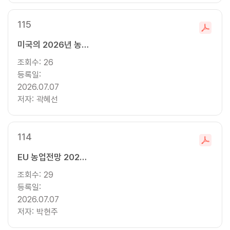
115
파
미국의 2026년 농산물 무역 전망
일
다
조회수:
26
운
등록일:
로
2026.07.07
드
저자:
곽혜선
114
파
EU 농업전망 2025~2035년: 유제품, 축산, 특용 작물
일
다
조회수:
29
운
등록일:
로
2026.07.07
드
저자:
박현주