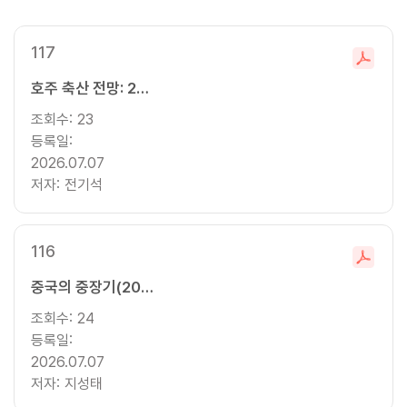
창
117
파
호주 축산 전망: 2026/27년과 중기 전망
일
다
조회수:
23
운
등록일:
로
2026.07.07
드
저자:
전기석
116
파
중국의 중장기(2026~2035) 농산물 수급 전망: 식량, 채소, 과일
일
다
조회수:
24
운
등록일:
로
2026.07.07
드
저자:
지성태