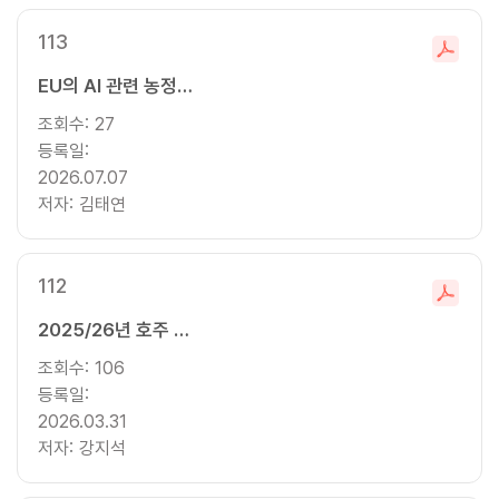
113
파
EU의 AI 관련 농정 추진 현황과 시사점
일
다
조회수:
27
운
등록일:
로
2026.07.07
드
저자:
김태연
112
파
2025/26년 호주 농업 전망: 축산부문
일
다
조회수:
106
운
등록일:
로
2026.03.31
드
저자:
강지석