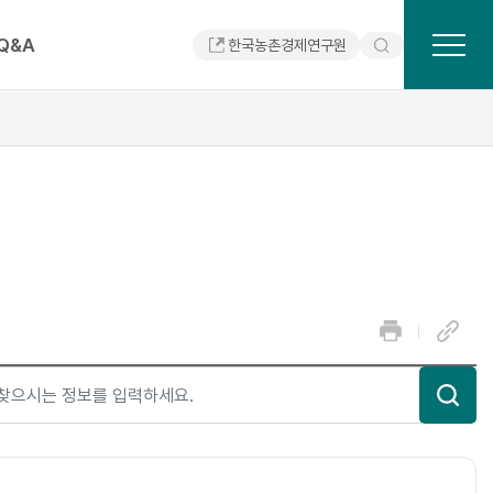
SITEMAP
Q&A
한국농촌경제연구원
프
링
린
크
트
복
사