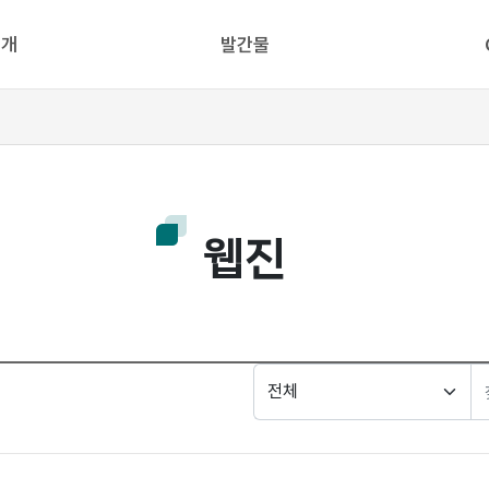
소개
발간물
웹진
검
색
분
검
류
색
창