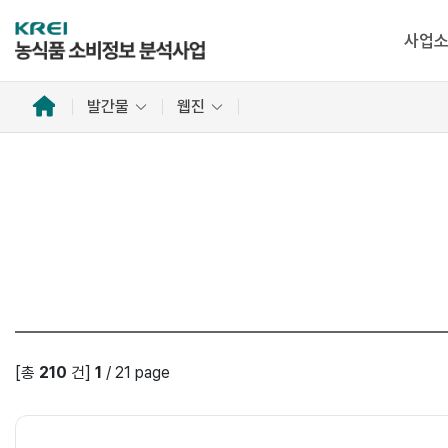
사업
홈
발간물
웹진
으
로
[총
210
건]
1
/
21
page