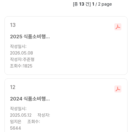
[총
13
건]
1
/
2
page
색
창
13
파
일
2025 식품소비행태조사 기초분석보고서
다
작성일시:
운
2026.05.08
로
작성자:
주준형
드
조회수:
1825
12
파
일
2024 식품소비행태조사 기초분석보고서
다
작성일시:
운
2025.05.12
작성자:
로
임지은
조회수:
드
5644