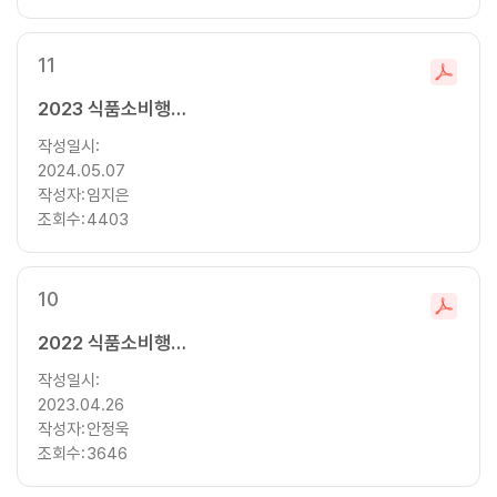
11
파
일
2023 식품소비행태조사 기초분석보고서
다
작성일시:
운
2024.05.07
로
작성자:
임지은
드
조회수:
4403
10
파
일
2022 식품소비행태조사 기초분석보고서
다
작성일시:
운
2023.04.26
로
작성자:
안정욱
드
조회수:
3646