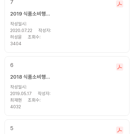
7
파
일
2019 식품소비행태조사 기초분석보고서
다
작성일시:
운
2020.07.22
작성자:
로
허성윤
조회수:
드
3404
6
파
일
2018 식품소비행태조사 기초분석보고서
다
작성일시:
운
2019.05.17
작성자:
로
최재현
조회수:
드
4032
5
파