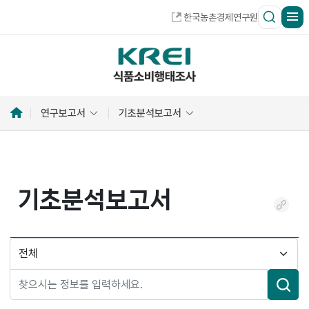
한국농촌경제연구원
홈
연구보고서
기초분석보고서
으
로
기초분석보고서
링
크
복
검
사
색
분
류
검