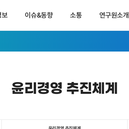
정보
이슈&동향
소통
연구원소개
윤리경영 추진체계
윤리경영 추진체계