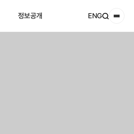
정보공개
ENG
사
이
트
맵
열
기