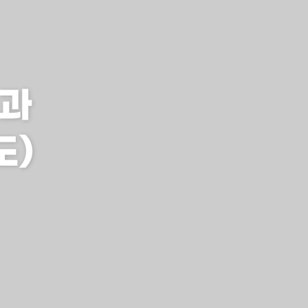
석과
도)