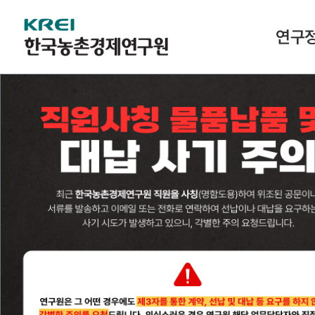
한
연구
국
농
촌
경
제
연
구
원