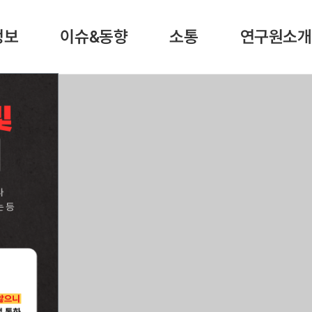
정보
이슈&동향
소통
연구원소개